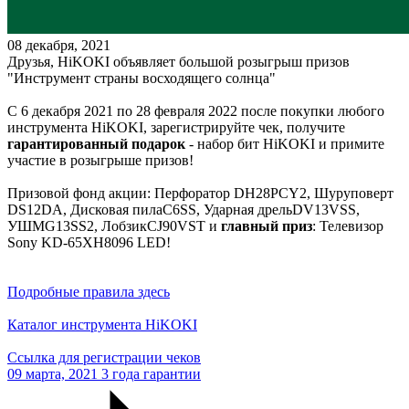
08 декабря, 2021
Друзья, HiKOKI объявляет большой розыгрыш призов
"Инструмент страны восходящего солнца"
С 6 декабря 2021 по 28 февраля 2022 после покупки любого
инструмента HiKOKI, зарегистрируйте чек, получите
гарантированный подарок
- набор бит HiKOKI и примите
участие в розыгрыше призов!
Призовой фонд акции: Перфоратор DH28PCY2, Шуруповерт
DS12DA, Дисковая пилаC6SS, Ударная дрельDV13VSS,
УШМG13SS2, ЛобзикCJ90VST и
главный приз
: Телевизор
Sony KD-65XH8096 LED!
Подробные правила здесь
Каталог инструмента HiKOKI
Cсылка для регистрации чеков
09 марта, 2021
3 года гарантии