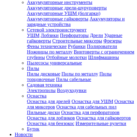
Аккумуляторные инструменты
Аккумуляторные дрели-шуруповерты
Аккумуляторные УШМ (болгарки)
Аккумуляторные гайковерты
Аккумуляторы и
зарядные устройства
Сетевой электроинструмент
УШМ
Лобзики
Перфораторы
Дрели
Ударные
гайковерты
Строительные миксеры
Фрезеры
Фены технические
Рубанки
Полирователи
Ножницы по металлу
Винтоверты с ограничением
глубины
Отбойные молотки
Шлифмашины
Пылесосы универсальные
Пилы
Пилы дисковые
Пилы по металлу
Пилы
торцовочные
Пилы сабельные
Садовая техника
Электропилы
Воздуходувки
Оснастка
Оснастка для дрелей
Оснастка для УШМ
Оснастка
для миксеров
Оснастка для сабельных пил
Пильные диски
Оснастка для перфораторов
Оснастка для лобзиков
Оснастка для гайковертов
Оснастка для бензокос
Измерительные рулетки
Бутик
Новости