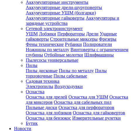
Аккумуляторные инструменты
Аккумуляторные дрели-шуруповерты
Аккумуляторные УШМ (болгарки)
Аккумуляторные гайковерты
Аккумуляторы и
зарядные устройства
Сетевой электроинструмент
УШМ
Лобзики
Перфораторы
Дрели
Ударные
гайковерты
Строительные миксеры
Фрезеры
Фены технические
Рубанки
Полирователи
Ножницы по металлу
Винтоверты с ограничением
глубины
Отбойные молотки
Шлифмашины
Пылесосы универсальные
Пилы
Пилы дисковые
Пилы по металлу
Пилы
торцовочные
Пилы сабельные
Садовая техника
Электропилы
Воздуходувки
Оснастка
Оснастка для дрелей
Оснастка для УШМ
Оснастка
для миксеров
Оснастка для сабельных пил
Пильные диски
Оснастка для перфораторов
Оснастка для лобзиков
Оснастка для гайковертов
Оснастка для бензокос
Измерительные рулетки
Бутик
Новости