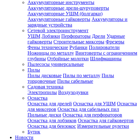
Аккумуляторные инструменты
Аккумуляторные дрели-шуруповерты
Аккумуляторные УШМ (болгарки)
Аккумуляторные гайковерты
Аккумуляторы и
зарядные устройства
Сетевой электроинструмент
УШМ
Лобзики
Перфораторы
Дрели
Ударные
гайковерты
Строительные миксеры
Фрезеры
Фены технические
Рубанки
Полирователи
Ножницы по металлу
Винтоверты с ограничением
глубины
Отбойные молотки
Шлифмашины
Пылесосы универсальные
Пилы
Пилы дисковые
Пилы по металлу
Пилы
торцовочные
Пилы сабельные
Садовая техника
Электропилы
Воздуходувки
Оснастка
Оснастка для дрелей
Оснастка для УШМ
Оснастка
для миксеров
Оснастка для сабельных пил
Пильные диски
Оснастка для перфораторов
Оснастка для лобзиков
Оснастка для гайковертов
Оснастка для бензокос
Измерительные рулетки
Бутик
Новости