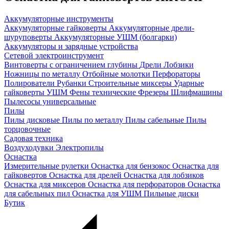
Аккумуляторные инструменты
Аккумуляторные гайковерты
Аккумуляторные дрели-
шуруповерты
Аккумуляторные УШМ (болгарки)
Аккумуляторы и зарядные устройства
Сетевой электроинструмент
Винтоверты с ограничением глубины
Дрели
Лобзики
Ножницы по металлу
Отбойные молотки
Перфораторы
Полирователи
Рубанки
Строительные миксеры
Ударные
гайковерты
УШМ
Фены технические
Фрезеры
Шлифмашины
Пылесосы универсальные
Пилы
Пилы дисковые
Пилы по металлу
Пилы сабельные
Пилы
торцовочные
Садовая техника
Воздуходувки
Электропилы
Оснастка
Измерительные рулетки
Оснастка для бензокос
Оснастка для
гайковертов
Оснастка для дрелей
Оснастка для лобзиков
Оснастка для миксеров
Оснастка для перфораторов
Оснастка
для сабельных пил
Оснастка для УШМ
Пильные диски
Бутик