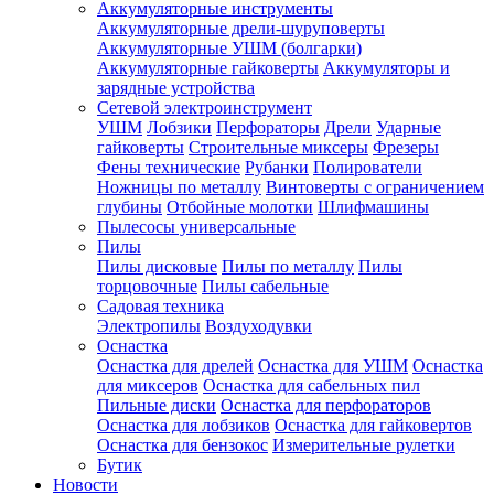
Аккумуляторные инструменты
Аккумуляторные дрели-шуруповерты
Аккумуляторные УШМ (болгарки)
Аккумуляторные гайковерты
Аккумуляторы и
зарядные устройства
Сетевой электроинструмент
УШМ
Лобзики
Перфораторы
Дрели
Ударные
гайковерты
Строительные миксеры
Фрезеры
Фены технические
Рубанки
Полирователи
Ножницы по металлу
Винтоверты с ограничением
глубины
Отбойные молотки
Шлифмашины
Пылесосы универсальные
Пилы
Пилы дисковые
Пилы по металлу
Пилы
торцовочные
Пилы сабельные
Садовая техника
Электропилы
Воздуходувки
Оснастка
Оснастка для дрелей
Оснастка для УШМ
Оснастка
для миксеров
Оснастка для сабельных пил
Пильные диски
Оснастка для перфораторов
Оснастка для лобзиков
Оснастка для гайковертов
Оснастка для бензокос
Измерительные рулетки
Бутик
Новости