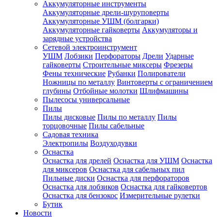
Аккумуляторные инструменты
Аккумуляторные дрели-шуруповерты
Аккумуляторные УШМ (болгарки)
Аккумуляторные гайковерты
Аккумуляторы и
зарядные устройства
Сетевой электроинструмент
УШМ
Лобзики
Перфораторы
Дрели
Ударные
гайковерты
Строительные миксеры
Фрезеры
Фены технические
Рубанки
Полирователи
Ножницы по металлу
Винтоверты с ограничением
глубины
Отбойные молотки
Шлифмашины
Пылесосы универсальные
Пилы
Пилы дисковые
Пилы по металлу
Пилы
торцовочные
Пилы сабельные
Садовая техника
Электропилы
Воздуходувки
Оснастка
Оснастка для дрелей
Оснастка для УШМ
Оснастка
для миксеров
Оснастка для сабельных пил
Пильные диски
Оснастка для перфораторов
Оснастка для лобзиков
Оснастка для гайковертов
Оснастка для бензокос
Измерительные рулетки
Бутик
Новости