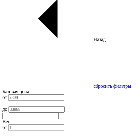
Назад
сбросить фильтры
Базовая цена
от
-
до
Вес
от
-