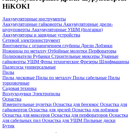
HiKOKI
Аккумуляторные инструменты
Аккумуляторные гайковерты
Аккумуляторные дрели-
шуруповерты
Аккумуляторные УШМ (болгарки)
Аккумуляторы и зарядные устройства
Сетевой электроинструмент
Винтоверты с ограничением глубины
Дрели
Лобзики
Ножницы по металлу
Отбойные молотки
Перфораторы
Полирователи
Рубанки
Строительные миксеры
Ударные
гайковерты
УШМ
Фены технические
Фрезеры
Шлифмашины
Пылесосы универсальные
Пилы
Пилы дисковые
Пилы по металлу
Пилы сабельные
Пилы
торцовочные
Садовая техника
Воздуходувки
Электропилы
Оснастка
Измерительные рулетки
Оснастка для бензокос
Оснастка для
гайковертов
Оснастка для дрелей
Оснастка для лобзиков
Оснастка для миксеров
Оснастка для перфораторов
Оснастка
для сабельных пил
Оснастка для УШМ
Пильные диски
Бутик