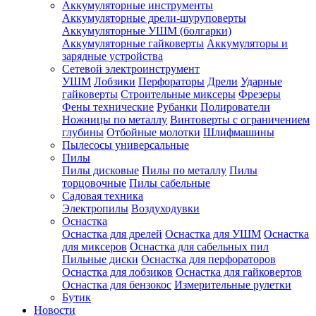
Аккумуляторные инструменты
Аккумуляторные дрели-шуруповерты
Аккумуляторные УШМ (болгарки)
Аккумуляторные гайковерты
Аккумуляторы и
зарядные устройства
Сетевой электроинструмент
УШМ
Лобзики
Перфораторы
Дрели
Ударные
гайковерты
Строительные миксеры
Фрезеры
Фены технические
Рубанки
Полирователи
Ножницы по металлу
Винтоверты с ограничением
глубины
Отбойные молотки
Шлифмашины
Пылесосы универсальные
Пилы
Пилы дисковые
Пилы по металлу
Пилы
торцовочные
Пилы сабельные
Садовая техника
Электропилы
Воздуходувки
Оснастка
Оснастка для дрелей
Оснастка для УШМ
Оснастка
для миксеров
Оснастка для сабельных пил
Пильные диски
Оснастка для перфораторов
Оснастка для лобзиков
Оснастка для гайковертов
Оснастка для бензокос
Измерительные рулетки
Бутик
Новости