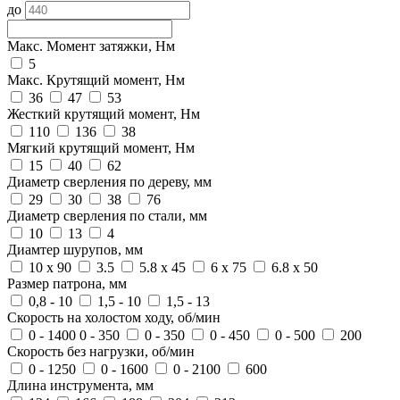
до
Макс. Момент затяжки, Нм
5
Макс. Крутящий момент, Нм
36
47
53
Жесткий крутящий момент, Нм
110
136
38
Мягкий крутящий момент, Нм
15
40
62
Диаметр сверления по дереву, мм
29
30
38
76
Диаметр сверления по стали, мм
10
13
4
Диамтер шурупов, мм
10 х 90
3.5
5.8 х 45
6 х 75
6.8 x 50
Размер патрона, мм
0,8 - 10
1,5 - 10
1,5 - 13
Скорость на холостом ходу, об/мин
0 - 1400 0 - 350
0 - 350
0 - 450
0 - 500
200
Скорость без нагрузки, об/мин
0 - 1250
0 - 1600
0 - 2100
600
Длина инструмента, мм