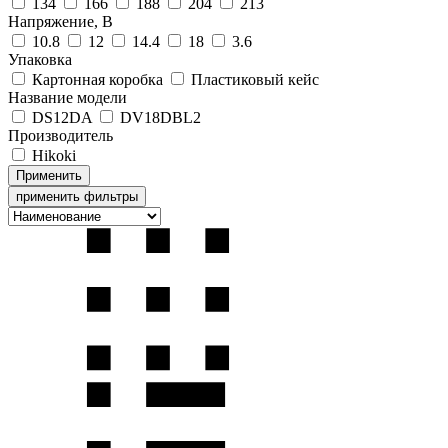
134
166
188
204
213
Напряжение, В
10.8
12
14.4
18
3.6
Упаковка
Картонная коробка
Пластиковый кейс
Название модели
DS12DA
DV18DBL2
Производитель
Hikoki
применить фильтры