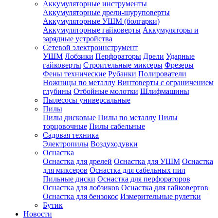
Аккумуляторные инструменты
Аккумуляторные дрели-шуруповерты
Аккумуляторные УШМ (болгарки)
Аккумуляторные гайковерты
Аккумуляторы и
зарядные устройства
Сетевой электроинструмент
УШМ
Лобзики
Перфораторы
Дрели
Ударные
гайковерты
Строительные миксеры
Фрезеры
Фены технические
Рубанки
Полирователи
Ножницы по металлу
Винтоверты с ограничением
глубины
Отбойные молотки
Шлифмашины
Пылесосы универсальные
Пилы
Пилы дисковые
Пилы по металлу
Пилы
торцовочные
Пилы сабельные
Садовая техника
Электропилы
Воздуходувки
Оснастка
Оснастка для дрелей
Оснастка для УШМ
Оснастка
для миксеров
Оснастка для сабельных пил
Пильные диски
Оснастка для перфораторов
Оснастка для лобзиков
Оснастка для гайковертов
Оснастка для бензокос
Измерительные рулетки
Бутик
Новости