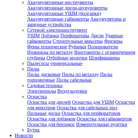
Аккумуляторные инструменты
Аккумуляторные дрели-шуруповерты
Аккумуляторные УШМ (болгарки)
Аккумуляторные гайковерты
Аккумуляторы и
зарядные устройства
Сетевой электроинструмент
УШМ
Лобзики
Перфораторы
Дрели
Ударные
гайковерты
Строительные миксеры
Фрезеры
Фены технические
Рубанки
Полирователи
Ножницы по металлу
Винтоверты с ограничением
глубины
Отбойные молотки
Шлифмашины
Пылесосы универсальные
Пилы
Пилы дисковые
Пилы по металлу
Пилы
торцовочные
Пилы сабельные
Садовая техника
Электропилы
Воздуходувки
Оснастка
Оснастка для дрелей
Оснастка для УШМ
Оснастка
для миксеров
Оснастка для сабельных пил
Пильные диски
Оснастка для перфораторов
Оснастка для лобзиков
Оснастка для гайковертов
Оснастка для бензокос
Измерительные рулетки
Бутик
Новости