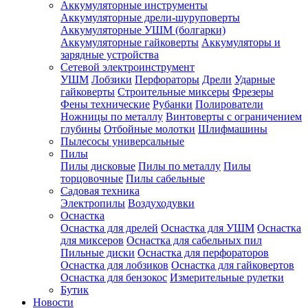
Аккумуляторные инструменты
Аккумуляторные дрели-шуруповерты
Аккумуляторные УШМ (болгарки)
Аккумуляторные гайковерты
Аккумуляторы и
зарядные устройства
Сетевой электроинструмент
УШМ
Лобзики
Перфораторы
Дрели
Ударные
гайковерты
Строительные миксеры
Фрезеры
Фены технические
Рубанки
Полирователи
Ножницы по металлу
Винтоверты с ограничением
глубины
Отбойные молотки
Шлифмашины
Пылесосы универсальные
Пилы
Пилы дисковые
Пилы по металлу
Пилы
торцовочные
Пилы сабельные
Садовая техника
Электропилы
Воздуходувки
Оснастка
Оснастка для дрелей
Оснастка для УШМ
Оснастка
для миксеров
Оснастка для сабельных пил
Пильные диски
Оснастка для перфораторов
Оснастка для лобзиков
Оснастка для гайковертов
Оснастка для бензокос
Измерительные рулетки
Бутик
Новости