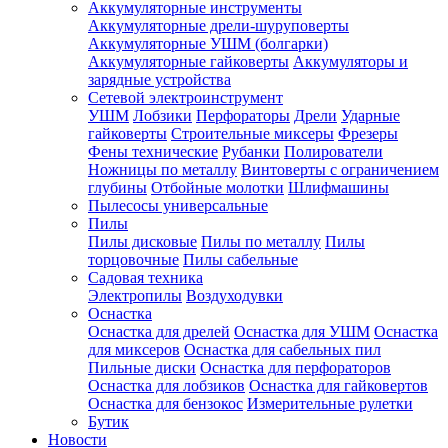
Аккумуляторные инструменты
Аккумуляторные дрели-шуруповерты
Аккумуляторные УШМ (болгарки)
Аккумуляторные гайковерты
Аккумуляторы и
зарядные устройства
Сетевой электроинструмент
УШМ
Лобзики
Перфораторы
Дрели
Ударные
гайковерты
Строительные миксеры
Фрезеры
Фены технические
Рубанки
Полирователи
Ножницы по металлу
Винтоверты с ограничением
глубины
Отбойные молотки
Шлифмашины
Пылесосы универсальные
Пилы
Пилы дисковые
Пилы по металлу
Пилы
торцовочные
Пилы сабельные
Садовая техника
Электропилы
Воздуходувки
Оснастка
Оснастка для дрелей
Оснастка для УШМ
Оснастка
для миксеров
Оснастка для сабельных пил
Пильные диски
Оснастка для перфораторов
Оснастка для лобзиков
Оснастка для гайковертов
Оснастка для бензокос
Измерительные рулетки
Бутик
Новости