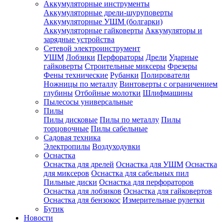
Аккумуляторные инструменты
Аккумуляторные дрели-шуруповерты
Аккумуляторные УШМ (болгарки)
Аккумуляторные гайковерты
Аккумуляторы и
зарядные устройства
Сетевой электроинструмент
УШМ
Лобзики
Перфораторы
Дрели
Ударные
гайковерты
Строительные миксеры
Фрезеры
Фены технические
Рубанки
Полирователи
Ножницы по металлу
Винтоверты с ограничением
глубины
Отбойные молотки
Шлифмашины
Пылесосы универсальные
Пилы
Пилы дисковые
Пилы по металлу
Пилы
торцовочные
Пилы сабельные
Садовая техника
Электропилы
Воздуходувки
Оснастка
Оснастка для дрелей
Оснастка для УШМ
Оснастка
для миксеров
Оснастка для сабельных пил
Пильные диски
Оснастка для перфораторов
Оснастка для лобзиков
Оснастка для гайковертов
Оснастка для бензокос
Измерительные рулетки
Бутик
Новости