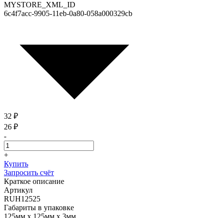
MYSTORE_XML_ID
6c4f7acc-9905-11eb-0a80-058a000329cb
32 ₽
26 ₽
-
+
Купить
Запросить счёт
Краткое описание
Артикул
RUH12525
Габариты в упаковке
125мм x 125мм x 3мм