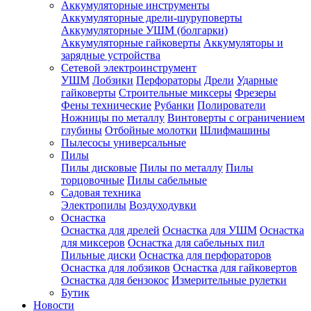
Аккумуляторные инструменты
Аккумуляторные дрели-шуруповерты
Аккумуляторные УШМ (болгарки)
Аккумуляторные гайковерты
Аккумуляторы и
зарядные устройства
Сетевой электроинструмент
УШМ
Лобзики
Перфораторы
Дрели
Ударные
гайковерты
Строительные миксеры
Фрезеры
Фены технические
Рубанки
Полирователи
Ножницы по металлу
Винтоверты с ограничением
глубины
Отбойные молотки
Шлифмашины
Пылесосы универсальные
Пилы
Пилы дисковые
Пилы по металлу
Пилы
торцовочные
Пилы сабельные
Садовая техника
Электропилы
Воздуходувки
Оснастка
Оснастка для дрелей
Оснастка для УШМ
Оснастка
для миксеров
Оснастка для сабельных пил
Пильные диски
Оснастка для перфораторов
Оснастка для лобзиков
Оснастка для гайковертов
Оснастка для бензокос
Измерительные рулетки
Бутик
Новости