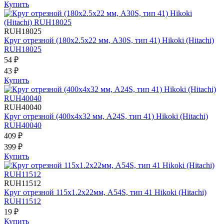
Купить
RUH18025
Круг отрезной (180х2.5х22 мм, A30S, тип 41) Hikoki (Hitachi)
RUH18025
54 ₽
43 ₽
Купить
RUH40040
Круг отрезной (400х4х32 мм, A24S, тип 41) Hikoki (Hitachi)
RUH40040
409 ₽
399 ₽
Купить
RUH11512
Круг отрезной 115х1.2х22мм, A54S, тип 41 Hikoki (Hitachi)
RUH11512
19 ₽
Купить