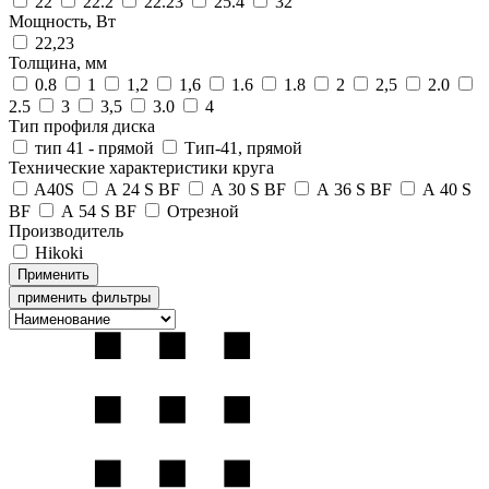
22
22.2
22.23
25.4
32
Мощность, Вт
22,23
Толщина, мм
0.8
1
1,2
1,6
1.6
1.8
2
2,5
2.0
2.5
3
3,5
3.0
4
Тип профиля диска
тип 41 - прямой
Тип-41, прямой
Технические характеристики круга
A40S
А 24 S BF
А 30 S BF
А 36 S BF
А 40 S
BF
А 54 S BF
Отрезной
Производитель
Hikoki
применить фильтры