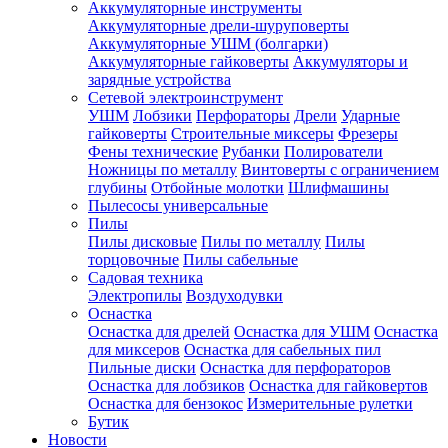
Аккумуляторные инструменты
Аккумуляторные дрели-шуруповерты
Аккумуляторные УШМ (болгарки)
Аккумуляторные гайковерты
Аккумуляторы и
зарядные устройства
Сетевой электроинструмент
УШМ
Лобзики
Перфораторы
Дрели
Ударные
гайковерты
Строительные миксеры
Фрезеры
Фены технические
Рубанки
Полирователи
Ножницы по металлу
Винтоверты с ограничением
глубины
Отбойные молотки
Шлифмашины
Пылесосы универсальные
Пилы
Пилы дисковые
Пилы по металлу
Пилы
торцовочные
Пилы сабельные
Садовая техника
Электропилы
Воздуходувки
Оснастка
Оснастка для дрелей
Оснастка для УШМ
Оснастка
для миксеров
Оснастка для сабельных пил
Пильные диски
Оснастка для перфораторов
Оснастка для лобзиков
Оснастка для гайковертов
Оснастка для бензокос
Измерительные рулетки
Бутик
Новости