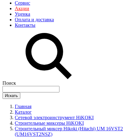
Сервис
Акции
Уценка
Оплата и доставка
Контакты
Поиск
Искать
Главная
Каталог
Сетевой электроинструмент HiKOKI
Строительные миксеры HiKOKI
Строительный миксер Hikoki (Hitachi) UM 16VST2
(UM16VST2NSZ)