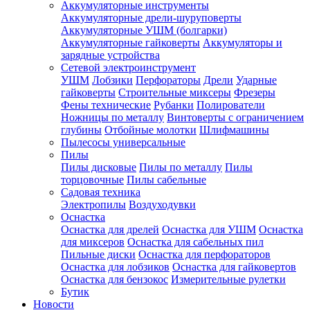
Аккумуляторные инструменты
Аккумуляторные дрели-шуруповерты
Аккумуляторные УШМ (болгарки)
Аккумуляторные гайковерты
Аккумуляторы и
зарядные устройства
Сетевой электроинструмент
УШМ
Лобзики
Перфораторы
Дрели
Ударные
гайковерты
Строительные миксеры
Фрезеры
Фены технические
Рубанки
Полирователи
Ножницы по металлу
Винтоверты с ограничением
глубины
Отбойные молотки
Шлифмашины
Пылесосы универсальные
Пилы
Пилы дисковые
Пилы по металлу
Пилы
торцовочные
Пилы сабельные
Садовая техника
Электропилы
Воздуходувки
Оснастка
Оснастка для дрелей
Оснастка для УШМ
Оснастка
для миксеров
Оснастка для сабельных пил
Пильные диски
Оснастка для перфораторов
Оснастка для лобзиков
Оснастка для гайковертов
Оснастка для бензокос
Измерительные рулетки
Бутик
Новости