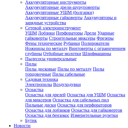
Аккумуляторные инструменты
Аккумуляторные дрели-шуруповерты
Аккумуляторные УШМ (болгарки)
Аккумуляторные гайковерты
Аккумуляторы и
зарядные устройства
Сетевой электроинструмент
УШМ
Лобзики
Перфораторы
Дрели
Ударные
гайковерты
Строительные миксеры
Фрезеры
Фены технические
Рубанки
Полирователи
Ножницы по металлу
Винтоверты с ограничением
глубины
Отбойные молотки
Шлифмашины
Пылесосы универсальные
Пилы
Пилы дисковые
Пилы по металлу
Пилы
торцовочные
Пилы сабельные
Садовая техника
Электропилы
Воздуходувки
Оснастка
Оснастка для дрелей
Оснастка для УШМ
Оснастка
для миксеров
Оснастка для сабельных пил
Пильные диски
Оснастка для перфораторов
Оснастка для лобзиков
Оснастка для гайковертов
Оснастка для бензокос
Измерительные рулетки
Бутик
Новости