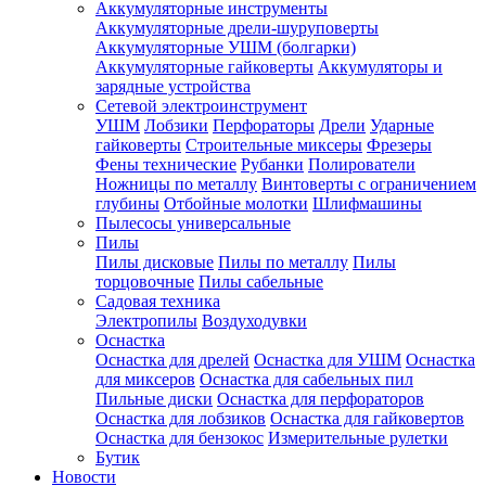
Аккумуляторные инструменты
Аккумуляторные дрели-шуруповерты
Аккумуляторные УШМ (болгарки)
Аккумуляторные гайковерты
Аккумуляторы и
зарядные устройства
Сетевой электроинструмент
УШМ
Лобзики
Перфораторы
Дрели
Ударные
гайковерты
Строительные миксеры
Фрезеры
Фены технические
Рубанки
Полирователи
Ножницы по металлу
Винтоверты с ограничением
глубины
Отбойные молотки
Шлифмашины
Пылесосы универсальные
Пилы
Пилы дисковые
Пилы по металлу
Пилы
торцовочные
Пилы сабельные
Садовая техника
Электропилы
Воздуходувки
Оснастка
Оснастка для дрелей
Оснастка для УШМ
Оснастка
для миксеров
Оснастка для сабельных пил
Пильные диски
Оснастка для перфораторов
Оснастка для лобзиков
Оснастка для гайковертов
Оснастка для бензокос
Измерительные рулетки
Бутик
Новости