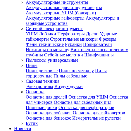
Аккумуляторные инструменты
Аккумуляторные дрели-шуруповерты
Аккумуляторные УШМ (болгарки)
Аккумуляторные гайковерты
Аккумуляторы и
зарядные устройства
Сетевой электроинструмент
УШМ
Лобзики
Перфораторы
Дрели
Ударные
гайковерты
Строительные миксеры
Фрезеры
Фены технические
Рубанки
Полирователи
Ножницы по металлу
Винтоверты с ограничением
глубины
Отбойные молотки
Шлифмашины
Пылесосы универсальные
Пилы
Пилы дисковые
Пилы по металлу
Пилы
торцовочные
Пилы сабельные
Садовая техника
Электропилы
Воздуходувки
Оснастка
Оснастка для дрелей
Оснастка для УШМ
Оснастка
для миксеров
Оснастка для сабельных пил
Пильные диски
Оснастка для перфораторов
Оснастка для лобзиков
Оснастка для гайковертов
Оснастка для бензокос
Измерительные рулетки
Бутик
Новости