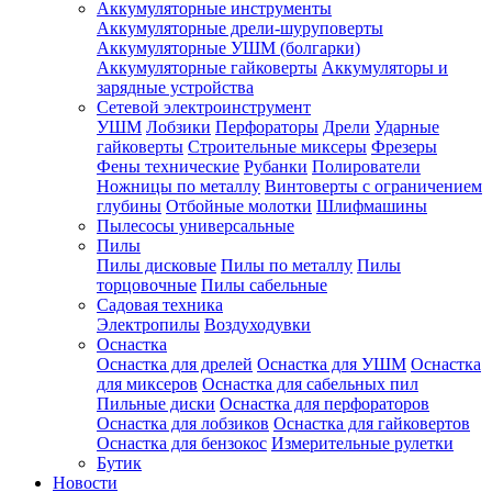
Аккумуляторные инструменты
Аккумуляторные дрели-шуруповерты
Аккумуляторные УШМ (болгарки)
Аккумуляторные гайковерты
Аккумуляторы и
зарядные устройства
Сетевой электроинструмент
УШМ
Лобзики
Перфораторы
Дрели
Ударные
гайковерты
Строительные миксеры
Фрезеры
Фены технические
Рубанки
Полирователи
Ножницы по металлу
Винтоверты с ограничением
глубины
Отбойные молотки
Шлифмашины
Пылесосы универсальные
Пилы
Пилы дисковые
Пилы по металлу
Пилы
торцовочные
Пилы сабельные
Садовая техника
Электропилы
Воздуходувки
Оснастка
Оснастка для дрелей
Оснастка для УШМ
Оснастка
для миксеров
Оснастка для сабельных пил
Пильные диски
Оснастка для перфораторов
Оснастка для лобзиков
Оснастка для гайковертов
Оснастка для бензокос
Измерительные рулетки
Бутик
Новости