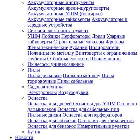
Аккумуляторные инструменты
Аккумуляторные дрели-шуруповерты
Аккумуляторные УШМ (болгарки)
Аккумуляторные гайковерты
Аккумуляторы и
зарядные устройства
Сетевой электроинструмент
УШМ
Лобзики
Перфораторы
Дрели
Ударные
гайковерты
Строительные миксеры
Фрезеры
Фены технические
Рубанки
Полирователи
Ножницы по металлу
Винтоверты с ограничением
глубины
Отбойные молотки
Шлифмашины
Пылесосы универсальные
Пилы
Пилы дисковые
Пилы по металлу
Пилы
торцовочные
Пилы сабельные
Садовая техника
Электропилы
Воздуходувки
Оснастка
Оснастка для дрелей
Оснастка для УШМ
Оснастка
для миксеров
Оснастка для сабельных пил
Пильные диски
Оснастка для перфораторов
Оснастка для лобзиков
Оснастка для гайковертов
Оснастка для бензокос
Измерительные рулетки
Бутик
Новости