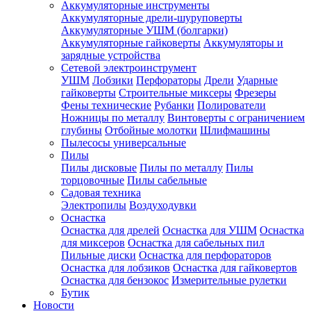
Аккумуляторные инструменты
Аккумуляторные дрели-шуруповерты
Аккумуляторные УШМ (болгарки)
Аккумуляторные гайковерты
Аккумуляторы и
зарядные устройства
Сетевой электроинструмент
УШМ
Лобзики
Перфораторы
Дрели
Ударные
гайковерты
Строительные миксеры
Фрезеры
Фены технические
Рубанки
Полирователи
Ножницы по металлу
Винтоверты с ограничением
глубины
Отбойные молотки
Шлифмашины
Пылесосы универсальные
Пилы
Пилы дисковые
Пилы по металлу
Пилы
торцовочные
Пилы сабельные
Садовая техника
Электропилы
Воздуходувки
Оснастка
Оснастка для дрелей
Оснастка для УШМ
Оснастка
для миксеров
Оснастка для сабельных пил
Пильные диски
Оснастка для перфораторов
Оснастка для лобзиков
Оснастка для гайковертов
Оснастка для бензокос
Измерительные рулетки
Бутик
Новости